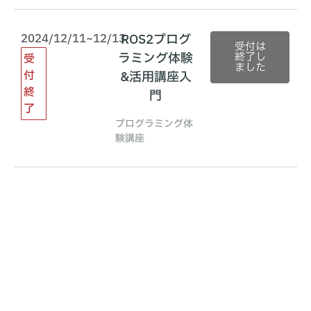
2024/12/11~12/13
ROS2プログ
受付は
ラミング体験
終了し
受
ました
付
&活用講座入
終
門
了
プログラミング体
験講座