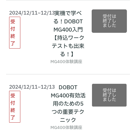
2024/12/11~12/13
実機で学べ
受付は
る！DOBOT
終了し
受
ました
付
MG400入門
終
【持込ワーク
了
テストも出来
る！】
MG400体験講座
2024/12/11~12/13
DOBOT
受付は
MG400有効活
終了し
受
ました
付
用のための5
終
つの重要テク
了
ニック
MG400体験講座