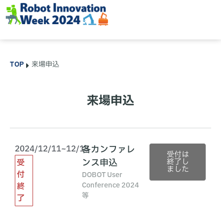
TOP
来場申込
来場申込
2024/12/11~12/13
各カンファレ
受付は
ンス申込
終了し
受
ました
付
DOBOT User
Conference 2024
終
等
了