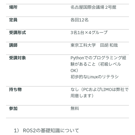
場所
名古屋国際会議場 2号館
定員
各回12名
受講形式
3名1台×4グループ
講師
東京工科大学 田胡 和哉
受講対象
Pythonでのプログラミング経
験があること（初級レベル
OK）
初歩的なLinuxのリテラシ
持ち物
なし（PCおよびLIMOは弊社で
用意します）
参加
無料
1） ROS2の基礎知識について