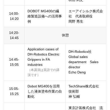
DOBOT MG400の繊
エーアイシルク株式会
14:00-
維製造設備への活用事
社 代表取締役
14:20
例
岡野 秀生
14:20-
休憩
14:45
Application cases of
DH-Robotics社
DH-Robotics Electric
Global sales
14:45-
Grippers in FA
department Sales
15:05
industries
director
（本講演は英語での講
Echo Deng
演です）
Dobot MG400を活用
TechShare株式会社
15:05-
した液体塗布作業の自
技術部
15:25
動化
神 弘輔
東京計装株式会社 流