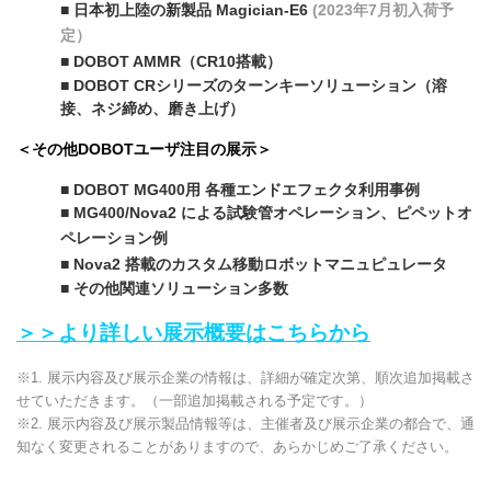
■ 日本初上陸の新製品 Magician-E6
(2023年7月初入荷予
定）
■ DOBOT AMMR（CR10搭載）
■ DOBOT CRシリーズのターンキーソリューション（溶
接、ネジ締め、磨き上げ）
＜その他DOBOTユーザ注目の展示＞
■ DOBOT MG400用 各種エンドエフェクタ利用事例
■ MG400/Nova2 による試験管オペレーション、ピペットオ
ペレーション例
■ Nova2 搭載のカスタム移動ロボットマニュピュレータ
■ その他関連ソリューション多数
＞＞より詳しい展示概要はこちらから
※1. 展示内容及び展示企業の情報は、詳細が確定次第、順次追加掲載さ
せていただきます。（一部追加掲載される予定です。）
※2. 展示内容及び展示製品情報等は、主催者及び展示企業の都合で、通
知なく変更されることがありますので、あらかじめご了承ください。