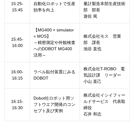
15:25-
自動化ロボットで生産
量計製造本部生産技術
15:45
効率を向上
部 部長
遊佐 篤
【MG400 × simulator
= MOS】
株式会社モス 営業
15:45-
～精密測定や外観検査
部 課長
16:00
へのDOBOT MG400
池谷 直也
活用～
株式会社T-ROBO 電
16:00-
ラベル貼付装置にみる
気設計課 リーダー
16:15
DOBOT
小山 直己
株式会社イシイフィー
Dobot社ロボット用ソ
16:15-
ルドサービス 代表取
フトウエア開発のコン
16:30
締役
セプト及び実例
石井 和志