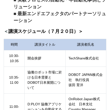
リューション
■ 最新エンドエフェクタのパートナーソリュ
ーション
＜
講演スケジュール（７月２０日）＞
時間
講演タイトル
講演者氏名
10:30-
開会挨拶
TechShare株式会社
10:35
協働ロボット市場に於
DOBOT JAPAN株式会
10:35-
ける日本需要と
社 執行役員
11:00
DOBOT日本展開につ
坂田 育洋
いて
OnRobot Japan株式
D:PLOY 協働アプリケ
会社 日本支社
11:00-
ーションを自動化する
Country Manager