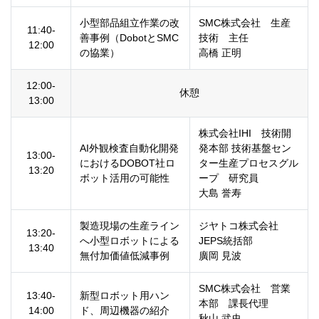
小型部品組立作業の改
SMC株式会社 生産
11:40-
善事例（DobotとSMC
技術 主任
12:00
の協業）
高橋 正明
12:00-
休憩
13:00
株式会社IHI 技術開
AI外観検査自動化開発
発本部 技術基盤セン
13:00-
におけるDOBOT社ロ
ター
生産プロセスグル
13:20
ボット活用の可能性
ープ 研究員
大島 誉寿
製造現場の生産ライン
ジヤトコ株式会社
13:20-
へ小型ロボットによる
JEPS統括部
13:40
無付加価値低減事例
廣岡 見波
SMC株式会社 営業
13:40-
新型ロボット用ハン
本部 課長代理
14:00
ド、周辺機器の紹介
秋山 武史