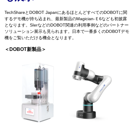
TechShare
と
DOBOT Japanにある
ほとんどすべての
DOBOT
に関
するデモ機が持ち込まれ、
最新製品の
Magician-
Ｅ
6
なども初披露
となります。
SIer
などの
DOBOT
関連の利用事例などの
パートナー
ソリューション展示も見られます。日本で一番多くの
DOBOT
デモ
機をご覧いただける機会となります。
＜DOBOT新製品＞