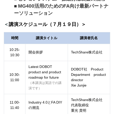
■ MG400活用のためのFA向け最新パートナ
ーソリューション
＜
講演スケジュール（７月１９日）＞
時間
講演タイトル
講演者氏名
10:25-
開会挨拶
TechShare株式会社
10:30
Latest DOBOT
DOBOT社 Product
product and product
10:30-
Department product
roadmap for future
11:00
director
（本講演は英語での講
Xie Junjie
演です）
TechShare
株式会社
11:00-
Industry 4.0とFA DIY
代表取締役
11:40
の潮流
重光 貴明