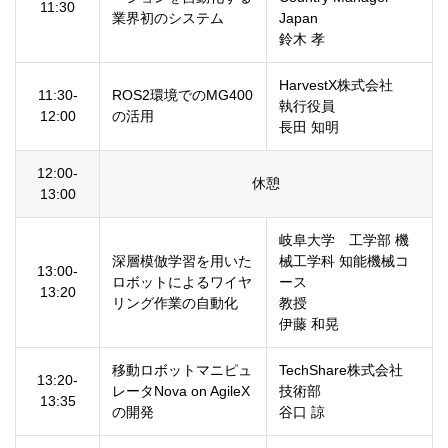
11:30
業界初のシステム
Japan
鈴木 孝
HarvestX株式会社
11:30-
ROS2環境でのMG400
執行役員
12:00
の活用
長田 知明
12:00-
休憩
13:00
岐阜大学 工学部 機
深層模倣学習を用いた
械工学科 知能機械コ
13:00-
ロボットによるワイヤ
ース
13:20
リング作業の自動化
教授
伊藤 和晃
移動ロボットマニピュ
TechShare株式会社
13:20-
レータNova on AgileX
技術部
13:35
の開発
谷口 諒