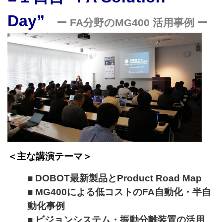
Day”
ー
FA分野のMG400 活用事例 ー
＜主な講演テーマ＞
■ DOBOT最新製品とProduct Road Map
■ MG400による低コストのFA自動化・半自
動化事例
■ ビジョンシステム・振動分離装置の活用