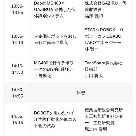
Dobot MG400と
株式会社GAZIRU 代
13:35-
GAZIRUが連携した個
表取締役
13:55
体識別システム
福澤 茂和
STAR☆ROBOX ロ
13:55-
人協働ロボットをおし
ボットカフェLABO
14:10
ゃれに簡単に導入
LABOマネージャー
林 賢一
MG400で行うラボワ
TechShare株式会社
14:10-
ークのDIY的自動化・
技術部
14:30
半自動化
川口 将大
14:30-
休憩
14:55
産業技術総合研究所
DOBOTを用いたバイ
14:55-
人工知能研究センタ
オ実験自動化の低コス
15:15
ー 主任研究員
ト化の試み
堀之内 貴明