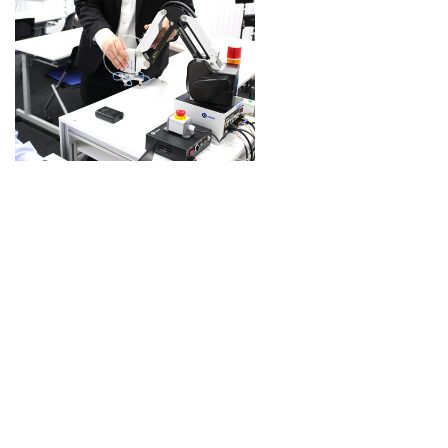
・MG400有効活用のための４つの重要テクニッ
ク 90min
本特別講座は、「実機で学ぶはじめてのMG400」を受講した方、
または既にMG400を購入しているものの有益な使い方が分からな
い方などにおすすめの、実践的なMG400の使い方の講座です。
初
心者から既存ユーザまでレベルに合わせて
DOBOT MG400を有効