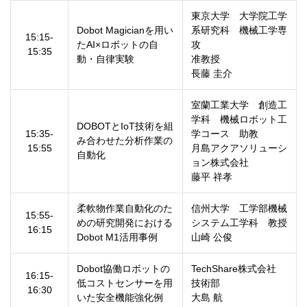
東京大学 大学院工学
Dobot Magicianを用い
系研究科 機械工学専
15:15-
たAI×ロボットの自
攻
15:35
動・自律実験
准教授
長藤 圭介
室蘭工業大学 創造工
学科 機械ロボット工
DOBOTとIoT技術を組
15:35-
学コース 助教
み合わせた分析作業の
15:55
月島アクアソリューシ
自動化
ョン株式会社
藤平 祥孝
柔軟物作業自動化のた
信州大学 工学部機械
15:55-
めの研究開発における
システム工学科 教授
16:15
Dobot M1活用事例
山崎 公俊
Dobot協働ロボットの
TechShare株式会社
16:15-
低コストセンサーを用
技術部
16:30
いた安全機能強化例
大島 航