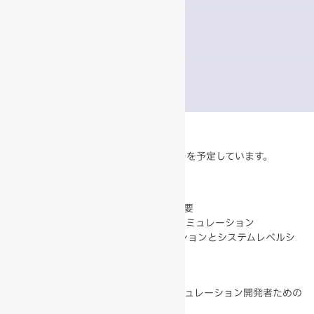
参加費
無料
用
参加定
16名
員
2. セミナーの内容
本セミナーでは、下記の内容のセミナーを予定しています。
1）Vortex の製品概要
Vortex Studionソフトウエアの概要
陸上車両およびオフロード走行シミュレーション
Human-In-the-loopシミュレーションとシステムレベルシ
ミュレーション
Vortex Studioのユーザ事例紹介
2）Vortex Studio 2017の新機能－シミュレーション開発者ための
新機能