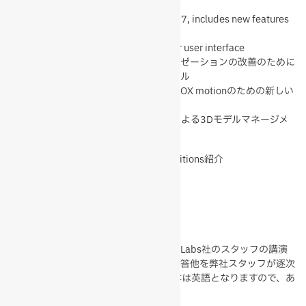
What’s new in Vortex Studio 2017, includes new features
for simulation developers
更に生産性を上げるVortex Editor user interface
草木を含むシーンやビジュアライゼーションの改善のために
改善された新しいシーン作成ツール
モーションプラットフォームD-BOX motionのための新しい
プラグイン
アドバンスなモデリングツールによる3Dモデルマネージメ
ントプロセスの改善
3）無償版Vortex Studio Essential Editions紹介
利用できる機能概要
利用可能範囲他
4）Q＆A
※1.上記のセミナーでは、開発元のCM-Labs社のスタッフの講演
として予定されています。一部、質疑応答他を弊社スタッフが逐次
通訳をさせていただきますが、講演自体は英語となりますので、あ
らかじめご了承ください。