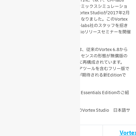
昨年11月に開発元のCM-Labs Simlation Inc.（以下、CM-labs
社）の発表の通り、マルチボディダイナミックスシミュレーショ
ンソフトウェアVortexの新バージョンVortex Studioが2017年2月
の出荷開始予定でリリースされることとなりました。このVortex
Studioの新機能等を紹介するため、CM-labs社のスタッフを招き
2017年2月17日（金）付でVortex Studioリリースセミナーを開催
する運びとなりました。
今回のリリースされるVortex Studioでは、従来のVortex 6.8から
の機能アップに加え、ソフトウエアライセンスの形態が無償版の
Essentials Editionを含む4つのEditionに再構成されています。
Essentials Editionは、主なVortexのコアツールを含むフリー版で
Vortex Studioで、その利用範囲の拡大が期待される新Editionで
す。
本セミナーでも、新機能の紹介に加え、Essentials Editionのご紹
介をさせていただく予定です。
Vortex Studioについての詳細は、下記のVortex Studio 日本語サ
イトでご確認ください
Vort