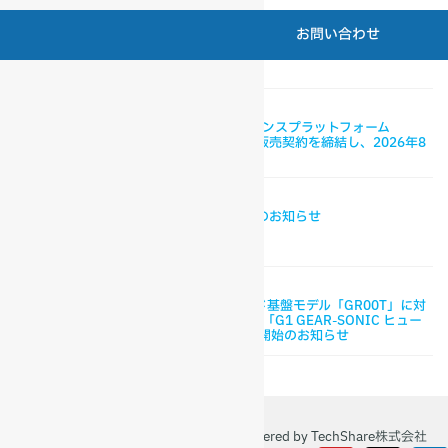
2026年8月5日
お問い合わせ
ロボット派遣・レンタル事業を担う新会社「TechShare
Workroid Service株式会社」を設立、2026年10月より
サービス提供を開始予定
2026年7月31日
Unitree G1向けロボットダンスプラットフォーム
「RoboNow」の国内独占販売契約を締結し、2026年8
月より国内提供を開始
2026年7月30日
「下水道展’26 東京」出展のお知らせ
2026年7月15日
NVIDIA社のヒューマノイド基盤モデル「GR00T」に対
応したUnitree G1開発環境「G1 GEAR-SONIC ヒュー
マノイド開発キット」提供開始のお知らせ
Copyright © 2026 TechShare株式会社 | Powered by TechShare株式会社