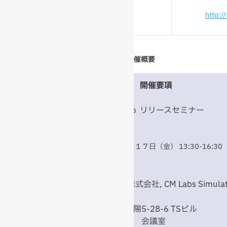
http:/
1. Vortex Studio リリースセミナー開催概要
開催要項
セミナ
Vortex Studio リリースセミナー
ー名
開催日
２０１７年２月１７日（金） 13:30-16:30
時
主催
TechShare株式会社, CM Labs Simulati
場所
東京都江東区東陽5-28-6 TSビル
TechShare本社 会議室