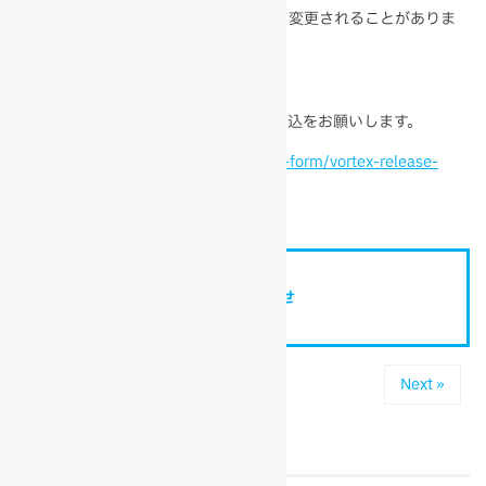
※2. 上記のセミナー内容は、通知なく変更されることがありま
すので、あらかじめご了承ください。
3. 参加申込み
参加希望の方は、下記のURLから参加申込をお願いします。
http://techshare.co.jp/vortex/booking-form/vortex-release-
semi
お問い合わせ
« Prev
Next »
関連記事