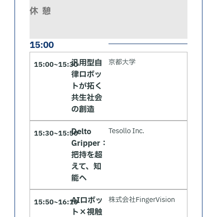
休憩
15:00
汎用型自
京都大学
15:00~15:30
律ロボッ
トが拓く
共生社会
の創造
Delto
Tesollo Inc.
15:30~15:50
Gripper：
把持を超
えて、知
能へ
AIロボッ
株式会社FingerVision
15:50~16:10
ト×視触