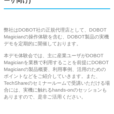
ーザ向け)
弊社は
DOBOT
社の正規代理店として、
DOBOT
Magician
の操作体験を含む、
DOBOT
製品の実機
デモを定期的に開催しております。
本デモ体験会では、主に産業ユーザが
DOBOT
Magician
を業務で利用することを前提に
DOBOT
Magician
の製品概要、利用事例、活用のための
ポイントなどをご紹介していきます。また、
TechShare
のセミナールームで受講いただける場
合には、実機に触れる
hands-on
のセッションも
ありますので、是非ご活用ください。