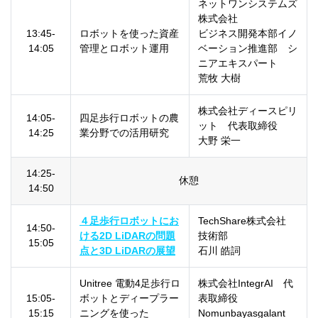
ネットワンシステムズ
株式会社
13:45-
ロボットを使った資産
ビジネス開発本部イノ
14:05
管理とロボット運用
ベーション推進部 シ
ニアエキスパート
荒牧 大樹
株式会社ディースピリ
14:05-
四足歩行ロボットの農
ット 代表取締役
14:25
業分野での活用研究
大野 栄一
14:25-
休憩
14:50
４足歩行ロボットにお
TechShare株式会社
14:50-
ける2D LiDARの問題
技術部
15:05
点と3D LiDARの展望
石川 皓詞
Unitree 電動4足歩行ロ
株式会社IntegrAI 代
15:05-
ボットとディープラー
表取締役
15:15
ニングを使った
Nomunbayasgalant