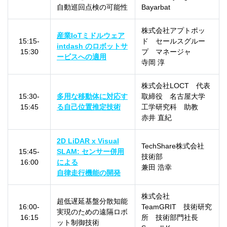
自動巡回点検の可能性
Bayarbat
株式会社アプトポッ
産業IoTミドルウェア
15:15-
ド セールスグルー
intdash のロボットサ
15:30
プ マネージャ
ービスへの適用
寺岡 淳
株式会社LOCT 代表
15:30-
多用な移動体に対応す
取締役 名古屋大学
15:45
る自己位置推定技術
工学研究科 助教
赤井 直紀
2D LiDAR x Visual
TechShare株式会社
15:45-
SLAM: センサー併用
技術部
16:00
による
兼田 浩幸
自律走行機能の開発
株式会社
超低遅延基盤分散知能
16:00-
TeamGRIT 技術研究
実現のための遠隔ロボ
16:15
所 技術部門社長
ット制御技術