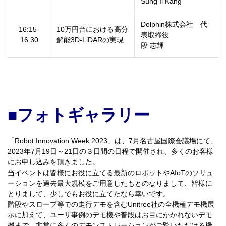
Sung Il Kang
Dolphin株式会社 代
16:15-
10万円台における高分
表取締役
16:30
解能3D-LiDARの実現
段 志輝
■フォトギャラリー
「Robot Innovation Week 2023」は、7月名古屋国際会議場にて、
2023年7月19日～21日の３日間の日程で開催され、多くのお客様
にお申し込みを頂きました。
当イベントは皆様にお役に立てる最新のロボットやAIoTのソリュ
ーションを過去最大規模をご用意したもとのなりまして、皆様に
とりまして、少しでもお役に立てたなら幸いです。
階段やスロープ等での走行デモを含む
Unitree
社の全機種デモ機展
示に加えて、ユーザ事例のデモ機や普段はお目にかかれないデモ
機まで、非常に多くのデモンストレーションが
ご覧いただける機