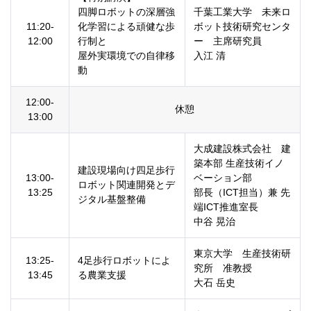
四脚ロボットの深層強
千葉工業大学 未来ロ
11:20-
化学習による頑健な歩
ボット技術研究センタ
12:00
行制と
ー 主席研究員
屋外実環境での自律移
入江 清
動
12:00-
休憩
13:00
大成建設株式会社 建
築本部 生産技術イノ
建設現場向け四足歩行
13:00-
ベーション部
ロボット関連開発とデ
13:25
部長（ICT担当）兼 先
ジタル基盤整備
端ICT推進室長
中谷 晃治
東京大学 生産技術研
13:25-
4足歩行ロボットによ
究所 准教授
13:45
る農業支援
大石 岳史