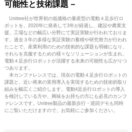
可能性と技術課題 –
Unitree社が世界初の低価格の量産型の電動４足歩行ロ
ボットを、2020年に発表して3年が経過し、建設や農業支
援、工場などの幅広い分野にて実証実験が行われておりま
す。過去３年の多様な実証実験の蓄積や研究努力が行われ
たことで、産業利用のための
技術的な課題も明確になり、
それらを克服するための様々なソリューションが生まれ、
電動４足歩行ロボットが
活躍する未来の可能性も広がりつ
つあります。
本カンファレンスでは、
現在の電動４足歩行ロボットの
課題と、近い将来の実用導入を実現するための技術的取り
組みを幅広くご紹介します。電動4足歩行ロボットの導入
を検討している方や、興味をお持ちの方にも必見のカンフ
ァレンスです。Unitree製品の最新歩行・巡回デモも同時
にご覧いただけますので、お気軽にご参加ください。