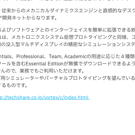
の特徴は、従来からのメカニカルダイナミクスエンジンと直感的な
ア開発キットからなります。
およびソフトウェアとのインターフェイスを簡単に拡張できる
れは、メカトロニクスシステム仮想プロトタイピングと同様、
用の没入型マルチディスプレイの精密なシミュレーションシス
ntials、Professional、Team, Academicの用途に応
を含むEssential Editionが無償でダウンロードでき
せんので、業務でもご利用いただけます。
のトレーニング用シミュレーターやバーチャルプロトタイピングを望ん
するものです。
p://techshare.co.jp/vortex/c/index.html