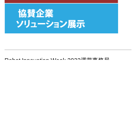
Robot Innovation Week 2023運営事務局
TechShare 株式会社 営業部 Robot
Innovation
Week担当
東京本社：東京都江東区東陽5-28-6 TSビル
名古屋営業所：愛知県名古屋市中区錦1丁目4-27
ジェムストーン錦ビル9F
03-5683-7293
innovation_week@techshare.co.jp