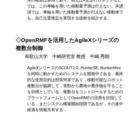
体の種類は多用であり、例えば4足歩行ロボットなど
では、この車輪を用いた移動量予測は行えない。本講
演では、車輪を用いた移動量予測が行えない移動体で
も、自己位置推定を実現する技術を紹介する。
◇OpenRMFを活用したAgileXシリーズの
複数台制御
和歌山大学 中嶋研究室 教授 中嶋 秀朗
AgileXシリーズのSCOUT2.0, HunterSE, BunkerMini
を同時に動かすためのシステムを開発中である．最終
的な使用目的は獣害対策であり，移動可能なロボット
複数台が協調して，害獣から農地や農作物を守ること
を目標としている．複数台をコントロールするための
プラットフォームとしてOpenRMFの活用を目指して
いる．まだシステム構築開始段階であるが，その途中
経過を情報共有する．