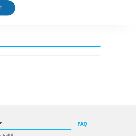
せ
ア
FAQ
ット通販