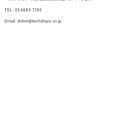
TEL: 03-5683-7293
Email: dobot@techshare.co.jp
Copyright © 2026 TechShare株式会社 | Powered by TechShare株式会社