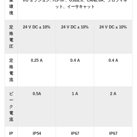
業
I/O オプション: TCP/IP、USB2.0、CAN2.0A、プロフィネ
環
ット、イーサキャット
境
定
24 V DC ± 10%
24 V DC ± 10%
24 V DC ± 10%
格
電
圧
定
0.25 A
0.4 A
0.4 A
格
電
流
ピ
0.5A
1 A
2 A
ー
ク
電
流
IP
IP54
IP67
IP67