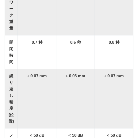
ワ
ー
ク
重
量
開
0.7 秒
0.6 秒
0.8 秒
閉
時
間
繰
± 0.03 mm
± 0.03 mm
± 0.03 mm
り
返
し
精
度
(位
置)
ノ
< 50 dB
< 50 dB
< 50 dB