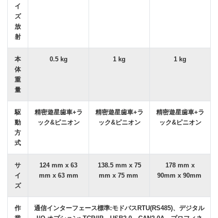
イ
ズ
放
射
本
0.5 kg
1 kg
1 kg
体
重
量
駆
精密遊星歯車+ラ
精密遊星歯車+ラ
精密遊星歯車+ラ
動
ック&ピニオン
ック&ピニオン
ック&ピニオン
方
式
サ
124 mm x 63
138.5 mm x 75
178 mm x
イ
mm x 63 mm
mm x 75 mm
90mm x 90mm
ズ
作
通信インターフェース標準:モドバスRTU(RS485)、デジタル