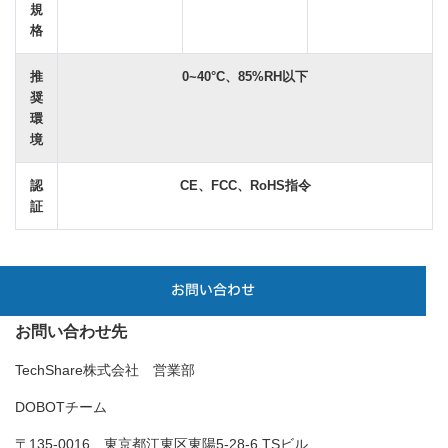
規
格
推
0~40°C、85%RH以下
奨
環
境
認
CE、FCC、RoHS指令
証
お問い合わせ
お問い合わせ先
TechShare株式会社 営業部
DOBOTチーム
〒135-0016 東京都江東区東陽5-28-6 TSビル