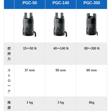
PGC-50
PGC-140
PGC-300
把
15〜50 N
40〜140 N
80〜300 N
持
力
ス
37 mm
50 mm
60 mm
ト
ロ
ー
ク
推
1 kg
3 kg
6kg
奨