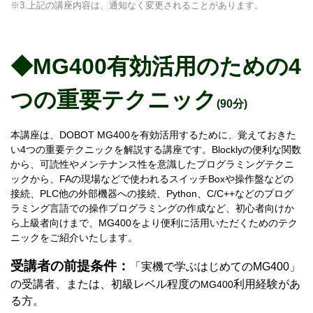
※3.
上記の講座内容は、通知なく変更されることがあります。
◆MG400有効活用のための4
つの重要テクニック
(90分)
本
講座は、DOBOT MG400を有効活用するために、覚えておきた
い4つの重要テクニックを解説する講座です。Blocklyの便利な関数
から、可読性やメンテナンス性を意識したプログラミングテクニ
ックから、FAの現場などで使われるスイッチBoxや操作盤などの
接続、PLC他の外部機器への接続、
Python、C/C++などのプログ
ラミング言語での操作プログラミングの作成など、初心者向けか
ら上級者向けまで、MG400をより便利に活用いただくためのテク
ニックをご紹介いたします。
受講者の前提条件：
「実機で学ぶはじめてのMG400」
の受講者、
または、初級レベル程度の
利用経験があ
MG400
る方。