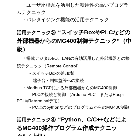
・ユーザ座標系を活用した転用性の高いプログラ
ムテクニック
・パレタイジング機能の活用テクニック
“
スイッチBoxや
PLCなどの
活用テクニック③
外部機器からのMG400制御テクニック”（中
級）
・
搭載デジタルI/O、LANの有効活用した外部機器との接
続テクニック（Remote Control）
現
- スイッチBoxの追加
- 端子台・制御盤等への接続
・
Modbus TCPによる外部機器からのMG400制御
- PLCの接続と制御 （Arduino PLC またはRaspi
PCL≒Reterminalデモ）
- PC上のpythonなどのプログラムからのMG400制御
“Python、C/C++などによ
活用テクニック④
るMG400操作プログラム作成テクニッ