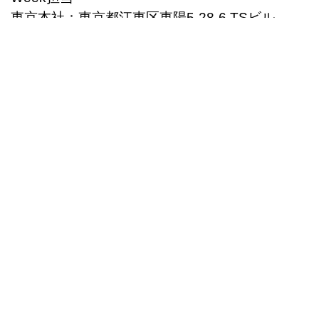
東京本社：東京都江東区東陽5-28-6 TSビル
名古屋営業所：愛知県名古屋市中区錦1丁目4-27
ジェムストーン錦ビル9F
03-5683-7293
innovation_week@techshare.co.jp
Copyright © 2026 TechShare株式会社 | Powered by TechShare株式会社