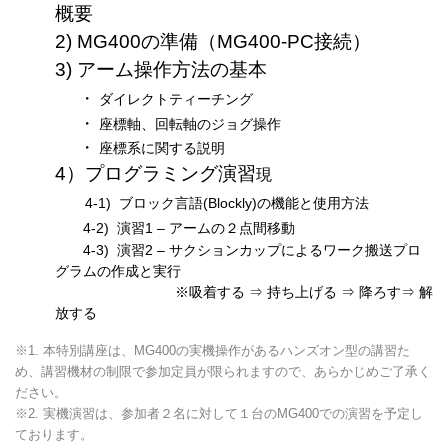
概要
2) MG400の準備（MG400-PC接続）
3) アーム操作方法の基本
・
ダイレクトティーチング
・
座標軸、回転軸のジョグ操作
・
座標系に関する説明
4）プログラミング演習
現
4-1
)
ブロック言語(Blockly)の機能と使用方法
4-2
) 演習1 – アームの２点間移動
4-3) 演習2 – サクションカップによるワーク搬送
プロ
グラムの作成と実行
※吸着する ⇒ 持ち上げる ⇒ 降ろす⇒ 解
放する
※1. 本特別講座は、MG400の実機操作があるハンズオン型の講習た
め、講習機材の制限で参加定員が限られますので、あらかじめご了承く
ださい。
※2. 実機演習は、参加者２名に対して１台のMG400での演習を予定し
ております。