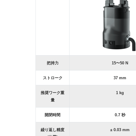
把持力
15〜50 N
ストローク
37 mm
推奨ワーク重
1 kg
量
開閉時間
0.7 秒
繰り返し精度
± 0.03 mm