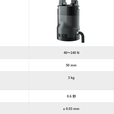
40〜140 N
50 mm
3 kg
0.6 秒
± 0.03 mm