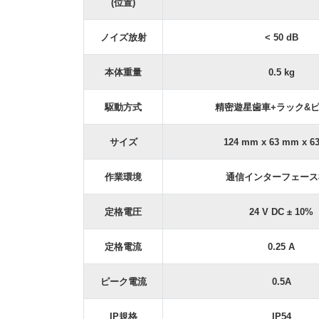
(位置)
ノイズ放射
< 50 dB
本体重量
0.5 kg
駆動方式
精密遊星歯車+ラック&
サイズ
124 mm x 63 mm x 6
作業環境
通信インターフェース標準
定格電圧
24 V DC ± 10%
定格電流
0.25 A
ピーク電流
0.5A
IP規格
IP54