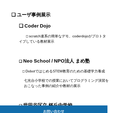
❑ ユーザ事例展示
❑ Coder Dojo
□ scratch連系の簡単なデモ、coderdojoがプロトタ
イプしている教材展示
Neo School
/ NPO法人 まめ塾
❑
□ DobotではじめるSTEM教育のための基礎学力養成
七光台小学校での授業においてプログラミング演習を
おこなった事例の紹介や教材の展示
世田谷区立 桜丘中学校
❑
お問い合わせ