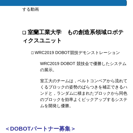
□ ３DプリンタDOBOT Mooz を利用した授業例に関
する動画
室蘭工業大学 もの創造系領域ロボテ
❑
ィクスユニット
□ WRC2019 DOBOT競技デモンストレーション
WRC2019 DOBOT 競技会で優勝したシステム
の展示。
室工大のチームは，ベルトコンベアから流れて
くるブロックの姿勢のばらつきを補正できるハ
ンドと，ランダムに積まれたブロックから同色
のブロックを効率よくピックアップするシステ
ムを開発し優勝。
＜DOBOTパートナー募集＞