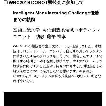
❏
WRC2019 DOBOT競技会に参加して
Intelligent Manufacturing Challenge優勝
までの軌跡
室蘭工業大学 もの創造系領域ロボティクス
ユニット 助教 藤平 祥孝
WRC2019の競技会で室工大のチームが優勝しました。本競
技は，ロボットアーム，コンベア，自走車を用いてランダム
に積まれた４色のブロックを仕分けて，指定したエリアまで
搬送する時間と正確さを競う競技です。室工大のチームが本
競技会に向け工夫した点や，開発中に発生した問題点とその
解決策などについて紹介したいと思います。本講演が
DOBOTを用いたシステム開発や競技会への参加の一助とな
れば幸いです。