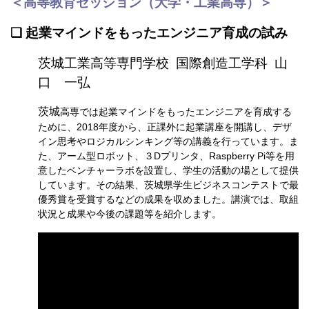
＜
高等教育セッション（大学・工業高専）
＞
❏ 起業マインドをもったエンジニア育成の試み
茨城工業高等専門学校 国際創造工学科 山
口 一弘
茨城
高専では起業マインドをもったエンジニアを育成する
ために、2018年度から、正課外に起業講座を開講し、デザ
イン思考やロジカルシンキング等の講義を行っています。ま
た、アーム型ロボット、３Dプリンタ、Raspberry Pi等を用
意したベンチャーラボを設置し、学生の活動の場として提供
しています。その結果、茨城県学生ビジネスコンテストで最
優秀賞を受賞するなどの成果を収めました。講演では、取組
状況と成果や今後の課題等を紹介します
。