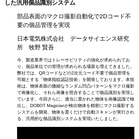
した汎用個品識別システム
部品表面のマクロ撮影自動化で2Dコード不
要の個品管理を実現
日本電気株式会社 データサイエンス研究
所 牧野 賢吾
今、製造業界ではトレーサビリティの強化が求められてお
り、個品単位での管理が求められる場面も増えてきました。
弊社では、QRコードなどの2次元コード不要で個品管理を
可能とする「物体指紋認証技術」を開発しております。本技
術は、物体表面の微細なランダム凹凸パターンをマクロ撮影
で画像化し、それら画像を照合することで個品識別を実現し
ています。今回さらに、適当に置かれた物体を画像認識で検
出し、DOBOT Magicianが検出物体を精密にマクロ撮影する
システムを開発。物体を置くだけで自動スキャンが実行され
る、汎用的な個品識別システムを実現いたしました。