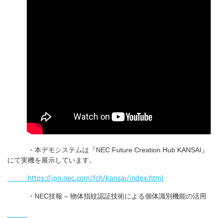
・本デモシステムは『NEC Future Creation Hub KANSAI』
にて実機を展示しています。
https://jpn.nec.com/fch/kansai/index.html
・NEC技報 – 物体指紋認証技術による個体識別機能の活用