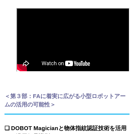
＜
第３部：
FAに着実に広がる小型ロボットアー
ムの活用の可能性
＞
❏
DOBOT Magicianと物体指紋認証技術を活用