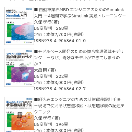
■ 自動車業界MBD エンジニアのためのSimulink
入門 －4週間で学ぶSimulink 実践トレーニング－
久保 孝行( 著)
B5変形判 268頁
定価：本体2,700 円( 税別）
ISBN978-4-906864-01-0
■モデルベース開発のための複合物理領域モデリ
ング －なぜ、奇妙なモデルができてしまうの
か？－
大畠 明 ( 著)
B5変形判 222頁
定価：本体3,000 円( 税別）
ISBN978-4-906864-02-7
■組込みエンジニアのための状態遷移設計手法
－現場で使える状態遷移図・状態遷移表の記述テ
クニック－
久保 孝行 ( 著)
B5変形判 196頁
定価：本体2,800 円( 税別）