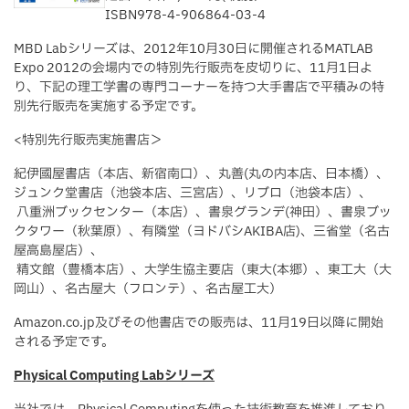
ISBN978-4-906864-03-4
MBD Labシリーズは、2012年10月30日に開催されるMATLAB
Expo 2012の会場内での特別先行販売を皮切りに、11月1日よ
り、下記の理工学書の専門コーナーを持つ大手書店で平積みの特
別先行販売を実施する予定です。
<特別先行販売実施書店＞
紀伊國屋書店（本店、新宿南口）、丸善(丸の内本店、日本橋）、
ジュンク堂書店（池袋本店、三宮店）、リブロ（池袋本店）、
八重洲ブックセンター（本店）、書泉グランデ(神田）、書泉ブッ
クタワー（秋葉原）、有隣堂（ヨドバシAKIBA店)、三省堂（名古
屋高島屋店）、
精文館（豊橋本店）、大学生協主要店（東大(本郷）、東工大（大
岡山）、名古屋大（フロンテ）、名古屋工大）
Amazon.co.jp及びその他書店での販売は、11月19日以降に開始
される予定です。
Physical Computing Labシリーズ