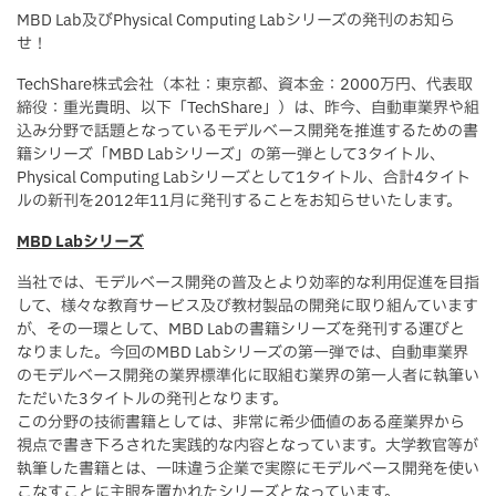
MBD Lab及びPhysical Computing Labシリーズの発刊のお知ら
せ！
TechShare株式会社（本社：東京都、資本金：2000万円、代表取
締役：重光貴明、以下「TechShare」）は、昨今、自動車業界や組
込み分野で話題となっているモデルベース開発を推進するための書
籍シリーズ「MBD Labシリーズ」の第一弾として3タイトル、
Physical Computing Labシリーズとして1タイトル、合計4タイト
ルの新刊を2012年11月に発刊することをお知らせいたします。
MBD Labシリーズ
当社では、モデルベース開発の普及とより効率的な利用促進を目指
して、様々な教育サービス及び教材製品の開発に取り組んています
が、その一環として、MBD Labの書籍シリーズを発刊する運びと
なりました。今回のMBD Labシリーズの第一弾では、自動車業界
のモデルベース開発の業界標準化に取組む業界の第一人者に執筆い
ただいた3タイトルの発刊となります。
この分野の技術書籍としては、非常に希少価値のある産業界から
視点で書き下ろされた実践的な内容となっています。大学教官等が
執筆した書籍とは、一味違う企業で実際にモデルベース開発を使い
こなすことに主眼を置かれたシリーズとなっています。