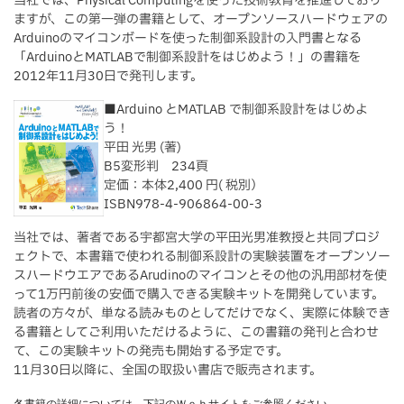
当社では、Physical Computingを使った技術教育を推進しており
ますが、この第一弾の書籍として、オープンソースハードウェアの
Arduinoのマイコンボードを使った制御系設計の入門書となる
「ArduinoとMATLABで制御系設計をはじめよう！」の書籍を
2012年11月30日で発刊します。
■Arduino とMATLAB で制御系設計をはじめよ
う！
平田 光男 (著)
B5変形判 234頁
定価：本体2,400 円( 税別）
ISBN978-4-906864-00-3
当社では、著者である宇都宮大学の平田光男准教授と共同プロジ
ェクトで、本書籍で使われる制御系設計の実験装置をオープンソー
スハードウエアであるArudinoのマイコンとその他の汎用部材を使
って1万円前後の安価で購入できる実験キットを開発しています。
読者の方々が、単なる読みものとしてだけでなく、実際に体験でき
る書籍としてご利用いただけるように、この書籍の発刊と合わせ
て、この実験キットの発売も開始する予定です。
11月30日以降に、全国の取扱い書店で販売されます。
各書籍の詳細については、下記のＷｅｂサイトをご参照ください。