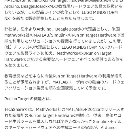
MATLAB/SimulinkのRun on Target Hardwareの機能を利用できる
Arduino, BeagleBoard-xM,の教育用ハードウェア製品の取扱いを
しているが、この製品ラインの強化として LEGO MINDSTORM
NXTを新たに販売開始したことをお知らせします。
弊社は、従来よりArduino、BeagleBoardの代理店として、米国
MathWorks社のMATLAB/SimulinkのRun on Target Hardwareの機
能を利用したソリューションの提案を行っていましたが、この度、
(株）アフレルの代理店として、LEGO MINDSTORM NXTのハード
ウェアを製品ラインに加え、MathWorks社のRun on Target
Hardwareで対応する主要なハードウェアすべてを提供できる体制
を整えました。
教育機関などを中心に今後Run on Target Hardware の利用が増え
ることが予想されますが、MATLABユーザ向けの独自のハードウェ
アソリューション製品を順次企画販売していく予定です。
Run on Targetの機能とは、
TechShareでは、MathWorks社のMATLABのR2012aでリリースさ
れた新機能のRun on Target Hardwareの機能は、従来、高価なコ
ード生成ツールを購入しなればできかなっかったSimulinkモデル
のターゲットハードウェアへの生成コードの実装が、Arduino,