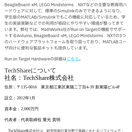
BeagleBoard-xM, LEGO Mindstorms NXTなどの主要な教育用ハ
ードウェアに対して、標準のSimulinkのみでできるようになり、
学生版のMATLAB/Simulinkでもこの機能に対応しているため、学
生の実装実験などでの利用が格段にやりやすい環境が整ってきて
います。弊社では、MathWorks社がRun on Targetの機能でサポー
トするArduino, BeagleBoard-xM, LEGO Mindstorms NXTの3つ
のハードウェアプラットフォームを取り扱っており、MATLABユー
ザ向けに便利な製品キットも提供しています。
Run on Target Hardwareの詳細は
こちら
。
TechShare
について
社名：
TechShare
株式会社
住所：〒
135-0016
東京都江東区東陽二丁目
4-39
新東陽ビル
4F
設立：
2012
年
1
月
資本金：
2,000
万円
代表者：代表取締役 重光 貴明
TechShare
株式会社は、科学技術計算分野で多岐にわたるソフトウェア・