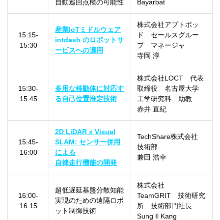
自動巡回点検の可能性
Bayarbat
株式会社アプトポッ
産業IoTミドルウェア
15:15-
ド セールスグルー
intdash のロボットサ
15:30
プ マネージャ
ービスへの適用
寺岡 淳
株式会社LOCT 代表
15:30-
多用な移動体に対応す
取締役 名古屋大学
15:45
る自己位置推定技術
工学研究科 助教
赤井 直紀
2D LiDAR x Visual
TechShare株式会社
15:45-
SLAM: センサー併用
技術部
16:00
による
兼田 浩幸
自律走行機能の開発
株式会社
超低遅延基盤分散知能
16:00-
TeamGRIT 技術研究
実現のための遠隔ロボ
16:15
所 技術部門社長
ット制御技術
Sung Il Kang