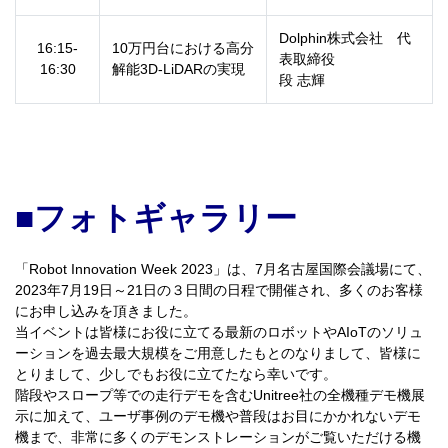
Dolphin株式会社 代
16:15-
10万円台における高分
表取締役
16:30
解能3D-LiDARの実現
段 志輝
■フォトギャラリー
「Robot Innovation Week 2023」は、7月名古屋国際会議場にて、
2023年7月19日～21日の３日間の日程で開催され、多くのお客様
にお申し込みを頂きました。
当イベントは皆様にお役に立てる最新のロボットやAIoTのソリュ
ーションを過去最大規模をご用意したもとのなりまして、皆様に
とりまして、少しでもお役に立てたなら幸いです。
階段やスロープ等での走行デモを含む
Unitree
社の全機種デモ機展
示に加えて、ユーザ事例のデモ機や普段はお目にかかれないデモ
機まで、非常に多くのデモンストレーションが
ご覧いただける機