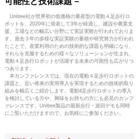
可能性と技術課題 –
Unitree社が世界初の低価格の量産型の電動４足歩行ロ
ボットを、2020年に発表して3年が経過し、建設や農業支
援、工場などの幅広い分野にて実証実験が行われておりま
す。過去３年の多様な実証実験の蓄積や研究努力が行われ
たことで、産業利用のための
技術的な課題も明確になり、
それらを克服するための様々なソリューションが生まれ、
電動４足歩行ロボットが
活躍する未来の可能性も広がりつ
つあります。
本カンファレンスでは、
現在の電動４足歩行ロボットの
課題と、近い将来の実用導入を実現するための技術的取り
組みを幅広くご紹介します。電動4足歩行ロボットの導入
を検討している方や、興味をお持ちの方にも必見のカンフ
ァレンスです。Unitree製品の最新歩行・巡回デモも同時
にご覧いただけますので、お気軽にご参加ください。