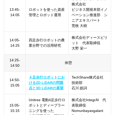
株式会社
13:45-
ロボットを使った資産
ビジネス開発本部イノ
14:05
管理とロボット運用
ベーション推進部 シ
ニアエキスパート
荒牧 大樹
株式会社ディースピリ
14:05-
四足歩行ロボットの農
ット 代表取締役
14:25
業分野での活用研究
大野 栄一
14:25-
休憩
14:50
４足歩行ロボットにお
TechShare株式会社
14:50-
ける2D LiDARの問題
技術部
15:05
点と3D LiDARの展望
石川 皓詞
Unitree 電動4足歩行ロ
株式会社IntegrAI 代
15:05-
ボットとディープラー
表取締役
15:15
ニングを使った
Nomunbayasgalant