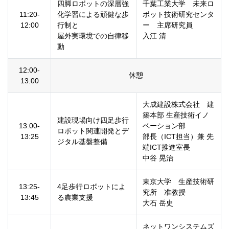
四脚ロボットの深層強
千葉工業大学 未来ロ
11:20-
化学習による頑健な歩
ボット技術研究センタ
12:00
行制と
ー 主席研究員
屋外実環境での自律移
入江 清
動
12:00-
休憩
13:00
大成建設株式会社 建
築本部 生産技術イノ
建設現場向け四足歩行
13:00-
ベーション部
ロボット関連開発とデ
13:25
部長（ICT担当）兼 先
ジタル基盤整備
端ICT推進室長
中谷 晃治
東京大学 生産技術研
13:25-
4足歩行ロボットによ
究所 准教授
13:45
る農業支援
大石 岳史
ネットワンシステムズ