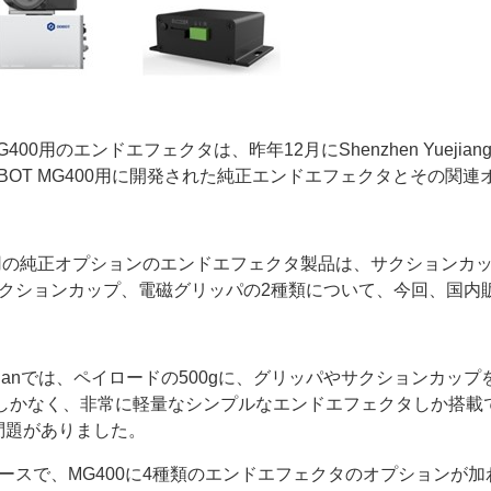
00用のエンドエフェクタは、昨年12月にShenzhen Yuejiang Te
OT MG400用に開発された純正エンドエフェクタとその関
00用の純正オプションのエンドエフェクタ製品は、サクション
サクションカップ、電磁グリッパの2種類について、今回、国内
icianでは、ペイロードの500gに、グリッパやサクションカ
後しかなく、非常に軽量なシンプルなエンドエフェクタしか搭
問題がありました。
リースで、MG400に4種類のエンドエフェクタのオプションが