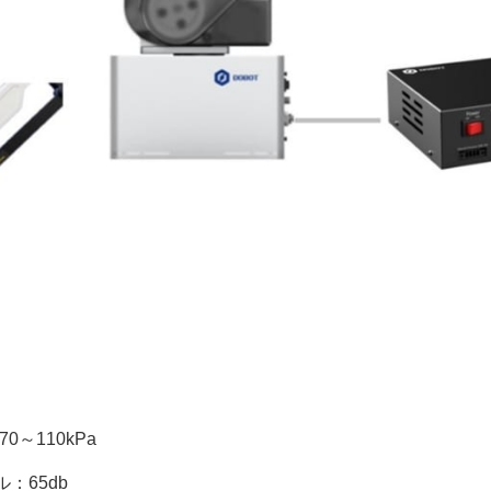
。
～110kPa
：65db