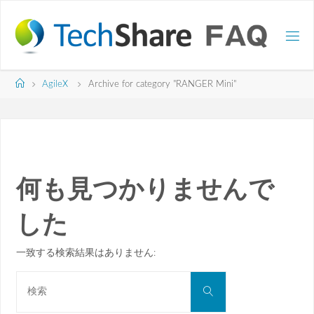
コ
ン
テ
ン
ツ
ホ
AgileX
Archive for category "RANGER Mini"
へ
ー
ス
ム
キ
ッ
プ
何も見つかりませんで
した
一致する検索結果はありません:
検
検
索
索
対