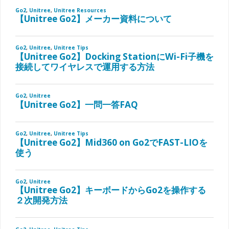
う
た
め
の
設
定
方
法"