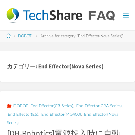
コ
ン
テ
ン
ツ
ホ
DOBOT
Archive for category "End Effector(Nova Series)​"
へ
ー
ス
ム
キ
ッ
カテゴリー:
End Effector(Nova Series)​
プ
DOBOT
,
End Effector(CR Series)​
,
End Effector(CRA Series)​
,
End Effector(E6)​
,
End Effector(MG400)
,
End Effector(Nova
Series)​
[DH-Robotics]電源投入時に自動