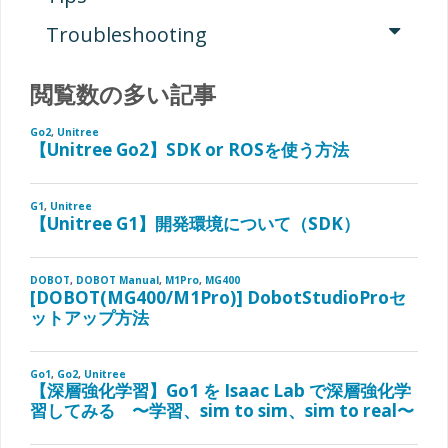
入
Troubleshooting
時
閲覧数の多い記事
に
自
動
初
期
化
を
行