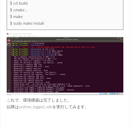
$ cd build
$ cmake ..
$ make
$ sudo make install
これで、環境構築は完了しました。
以降はunitree_legged_sdkを実行してみます。