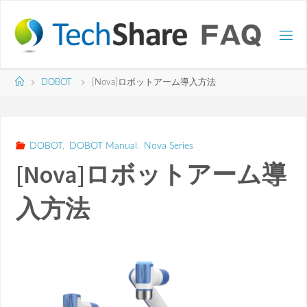
コ
ン
テ
ン
ツ
ホ
DOBOT
[Nova]ロボットアーム導入方法
へ
ー
ス
ム
キ
ッ
DOBOT
,
DOBOT Manual
,
Nova Series
プ
[Nova]ロボットアーム導
入方法