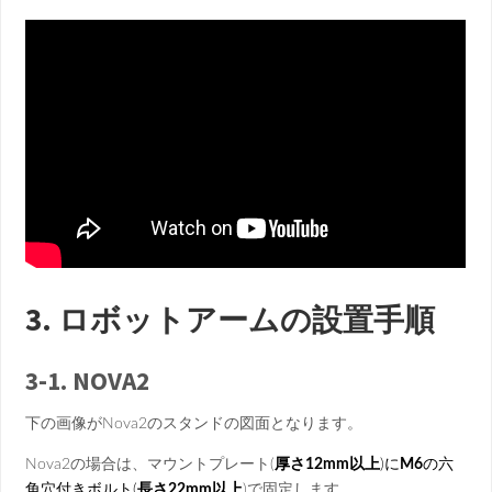
3. ロボットアームの設置手順
3-1. N
OVA
2
下の画像がNova2のスタンドの図面となります。
Nova2の場合は、マウントプレート(
厚さ12mm以上
)に
M6
の六
角穴付きボルト(
長さ22mm以上
)で固定します。