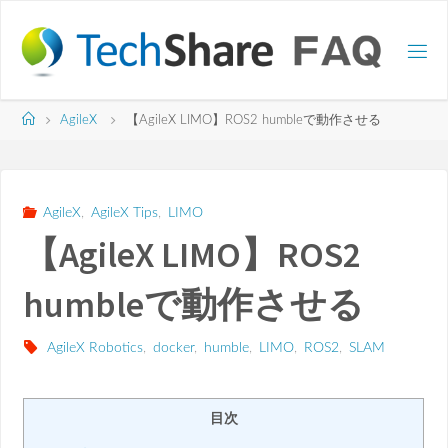
コ
ン
テ
ン
ツ
ホ
AgileX
【AgileX LIMO】ROS2 humbleで動作させる
へ
ー
ス
ム
キ
ッ
AgileX
,
AgileX Tips
,
LIMO
プ
【AgileX LIMO】ROS2
humbleで動作させる
AgileX Robotics
,
docker
,
humble
,
LIMO
,
ROS2
,
SLAM
目次