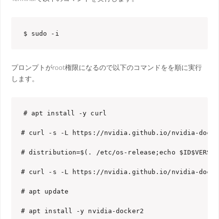
$ sudo -i
プロンプトがroot権限になるので以下のコマンドをを順に実行
します。
# apt install -y curl

# curl -s -L https://nvidia.github.io/nvidia-docke
# distribution=$(. /etc/os-release;echo $ID$VERSIO
# curl -s -L https://nvidia.github.io/nvidia-docke
# apt update

# apt install -y nvidia-docker2
