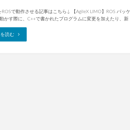
さ
をROSで動作させる記事はこちら↓ 【AgileX LIMO】ROS パッケー
動かす際に、C++で書かれたプログラムに変更を加えたり、新 
せ
"【AgileX
きを読む
る"
LIMO】
ROS
パ
ッ
ケ
ー