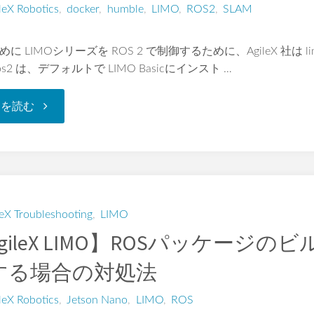
leX Robotics
,
docker
,
humble
,
LIMO
,
ROS2
,
SLAM
じめに LIMOシリーズを ROS 2 で制御するために、AgileX 社は 
_ros2 は、デフォルトで LIMO Basicにインスト …
"【AgileX
きを読む
LIMO】
ROS2
humble
leX Troubleshooting
,
LIMO
gileX LIMO】ROSパッケージのビ
で
する場合の対処法
動
leX Robotics
,
Jetson Nano
,
LIMO
,
ROS
作