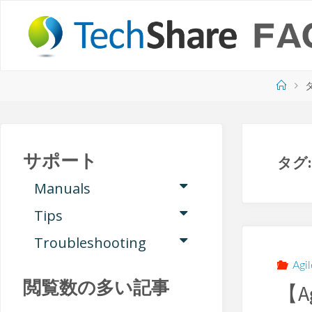
コ
ン
テ
ン
ツ
ホ
へ
ー
ス
ム
キ
ッ
サポート
タグ
プ
Manuals
Tips
Troubleshooting
Agi
閲覧数の多い記事
【A