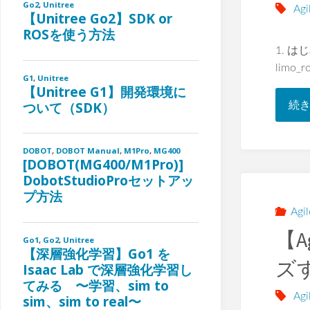
Agi
1. は
limo
続
Agi
【A
ズ
Agi