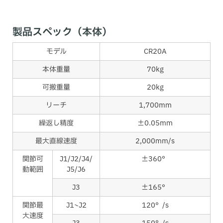
製品スペック（本体）
モデル
CR20A
本体重量
70kg
可搬重量
20kg
リーチ
1,700mm
繰返し精度
±0.05mm
最大直線速度
2,000mm/s
関節可
J1/J2/J4/
±360°
動範囲
J5/J6
J3
±165°
関節最
J1~J2
120°/s
大速度