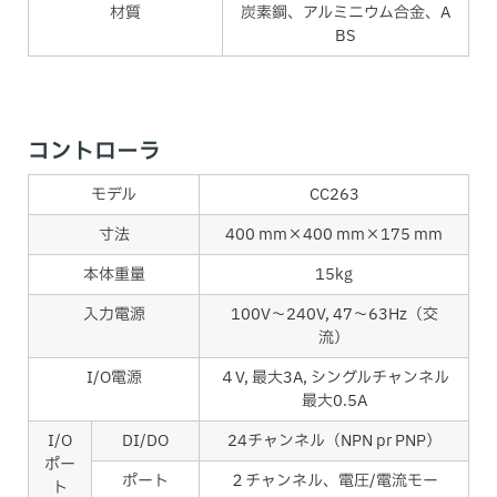
材質
炭素鋼、アルミニウム合金、A
BS
コントローラ
モデル
CC263
寸法
400 mm×400 mm×175 mm
本体重量
15kg
入力電源
100V～240V, 47～63Hz（交
流）
I/O電源
４V, 最大3A, シングルチャンネル
最大0.5A
I/O
DI/DO
24チャンネル（NPN pr PNP）
ポー
ポート
２チャンネル、電圧/電流モー
ト