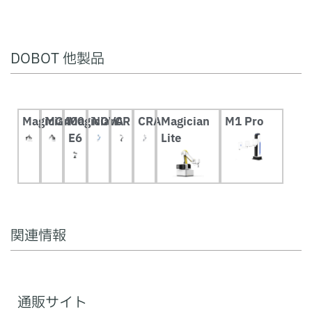
DOBOT 他製品
Magician
MG400
Magician
NOVA
CR
CRA
Magician
M1 Pro
E6
Lite
関連情報
通販サイト