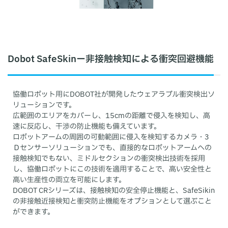
Dobot SafeSkinー非接触検知による衝突回避機能
協働ロボット用にDOBOT社が開発したウェアラブル衝突検出ソ
リューションです。
広範囲のエリアをカバーし、15cmの距離で侵入を検知し、高
速に反応し、干渉の防止機能も備えています。
ロボットアームの周囲の可動範囲に侵入を検知するカメラ・3
Ｄセンサーソリューションでも、直接的なロボットアームへの
接触検知でもない、ミドルセクションの衝突検出技術を採用
し、協働ロボットにこの技術を適用することで、高い安全性と
高い生産性の両立を可能にします。
DOBOT CRシリーズは、接触検知の安全停止機能と、SafeSikin
の非接触近接検知と衝突防止機能をオプションとして選ぶこと
ができます。