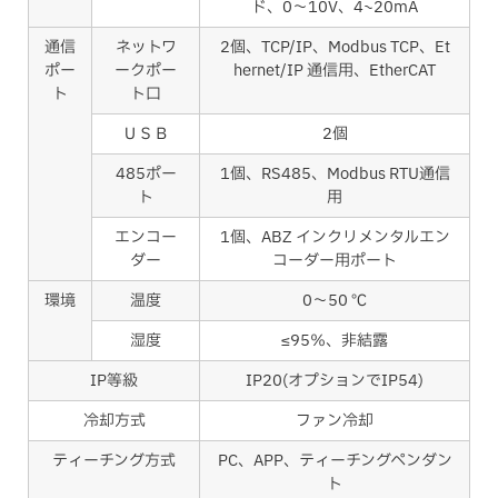
ド、0～10V、4~20mA
通信
ネットワ
2個、TCP/IP、Modbus TCP、Et
ポー
ークポー
hernet/IP 通信用、EtherCAT
ト
ト口
ＵＳＢ
2個
485ポー
1個、RS485、Modbus RTU通信
ト
用
エンコー
1個、ABZ インクリメンタルエン
ダー
コーダー用ポート
環境
温度
0～50 ℃
湿度
≤95％、非結露
IP等級
IP20(オプションでIP54)
冷却方式
ファン冷却
ティーチング方式
PC、APP、ティーチングペンダン
ト