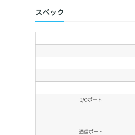
スペック
I/Oポート
通信ポート