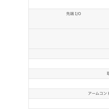
先端 I/O
アームコン