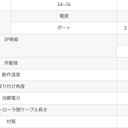
J4~J6
電源
ポート
２
IP等級
作動音
動作温度
取り付け角度
消費電力
トローラ間ケーブル長さ
材質