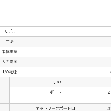
モデル
寸法
本体重量
入力電源
I/O電源
DI/DO
ポート
２
ネットワークポート口
2個