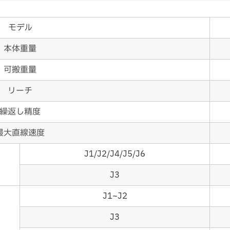
モデル
本体重量
可搬重量
リーチ
繰返し精度
最大直線速度
J1/J2/J4/J5/J6
J3
J1~J2
J3