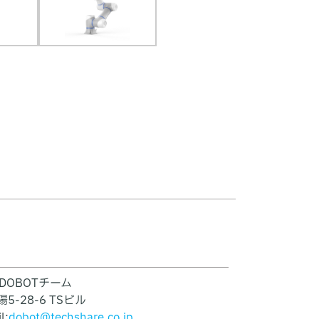
部 DOBOTチーム
5-28-6 TSビル
l:
dobot@techshare.co.jp