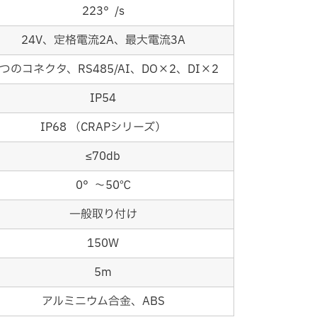
223°/s
24V、定格電流2A、最大電流3A
つのコネクタ、RS485/AI、DO×2、DI×2
IP54
IP68 （CRAPシリーズ）
≤70db
0°～50℃
一般取り付け
150W
5m
アルミニウム合金、ABS