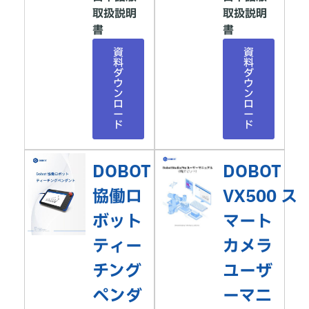
取扱説明
取扱説明
書
書
資
資
料
料
ダ
ダ
ウ
ウ
ン
ン
ロ
ロ
ー
ー
ド
ド
DOBOT
DOBOT
協働ロ
VX500 ス
ボット
マート
ティー
カメラ
チング
ユーザ
ペンダ
ーマニ