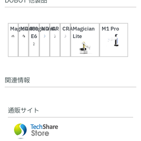
DOBOT 他製品
Magician
MG400
Magician
NOVA
CR
CRA
Magician
M1 Pro
E6
Lite
関連情報
通販サイト