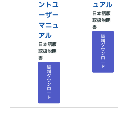
ントユ
ュアル
ーザー
日本語版
取扱説明
マニュ
書
アル
資
料
日本語版
ダ
ウ
取扱説明
ン
書
ロ
ー
ド
資
料
ダ
ウ
ン
ロ
ー
ド