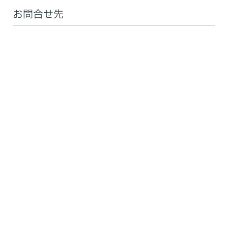
お問合せ先
TechShare株式会社 営業部 DOBOTチーム
〒135-0016 東京都江東区東陽5-28-6 TSビル
TEL 03-5683-7293 Email:
dobot@techshare.co.jp
DOBOT Home
Copyright © 2026 TechShare株式会社 | Powered by TechShare株式会社