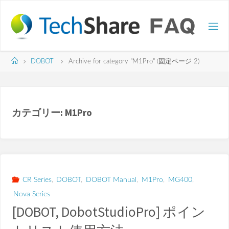
コ
ン
テ
ン
ツ
ホ
DOBOT
Archive for category "M1Pro"
(固定ページ 2)
へ
ー
ス
ム
キ
ッ
カテゴリー:
M1Pro
プ
CR Series
,
DOBOT
,
DOBOT Manual
,
M1Pro
,
MG400
,
Nova Series
[DOBOT, DobotStudioPro] ポイン