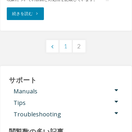
し
"
続きを読む
た
[MG400]
タ
手
1
2
イ
先
投
ミ
の
稿
ン
J4
サポート
グ
Manuals
軸
の
と
Tips
か
ペ
Troubleshooting
ず
ら
れ
ー
振
閲覧数の多い記事