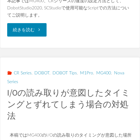
本記事ではMG400、CRシリーズの速度の設定方法として、
リ
DobotStudio2020, SCStudioで使用可能なScriptでの方法につい
ガ
てご説明します。
と
"MG400、
続きを読む
し
CR
た
シ
プ
リ
CR Series
,
DOBOT
,
DOBOT Tips
,
M1Pro
,
MG400
,
Nova
ロ
Series
ー
I/Oの読み取りが意図したタイミ
グ
ズ
ングとずれてしまう場合の対処
ラ
の
法
ム
速
の
本稿ではMG400のI/Oの読み取りのタイミングが意図した場所
度