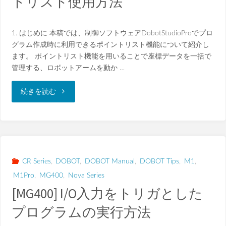
トリスト使用方法
1. はじめに 本稿では、制御ソフトウェアDobotStudioProでプロ
グラム作成時に利用できるポイントリスト機能について紹介し
ます。 ポイントリスト機能を用いることで座標データを一括で
管理する、ロボットアームを動か …
"
続きを読む
[DOBOT,
DobotStudioPro]
ポ
CR Series
,
DOBOT
,
DOBOT Manual
,
DOBOT Tips
,
M1
,
M1Pro
,
MG400
,
Nova Series
イ
[MG400] I/O入力をトリガとした
ン
プログラムの実行方法
ト