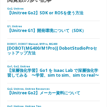
て
動
ジ
し
や
送
ま
異
う
音
り
場
が
合
発
の
生
対
す
処
る
法"
場