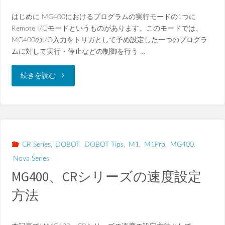
はじめに MG400におけるプログラムの実行モードの1つに
リ
Remote I/Oモードというものがあります。このモードでは、
ス
MG400のI/O入力をトリガとして予め設定した一つのプログラ
ムに対して実行・停止などの制御を行う …
ト
"
続きを読む
使
[MG400]
用
I/O
方
入
CR Series
,
DOBOT
,
DOBOT Tips
,
M1
,
M1Pro
,
MG400
,
法"
Nova Series
力
MG400、CRシリーズの速度設定
を
方法
ト