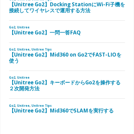
合
の
対
処
法"