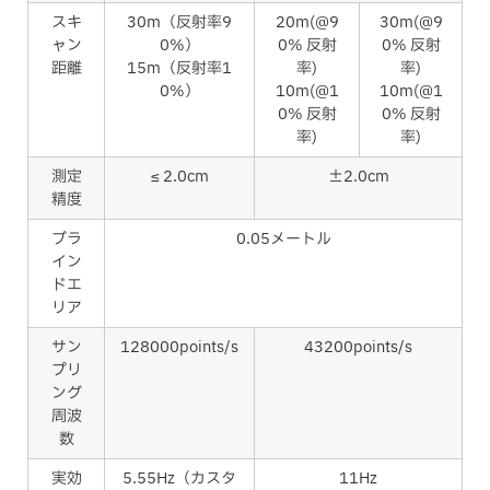
スキ
30m（反射率9
20m(@9
30m(@9
ャン
0%）
0% 反射
0% 反射
距離
15m（反射率1
率)
率)
0%）
10m(@1
10m(@1
0% 反射
0% 反射
率)
率)
測定
≤ 2.0cm
±2.0cm
精度
ブラ
0.05メートル
イン
ドエ
リア
サン
128000points/s
43200points/s
プリ
ング
周波
数
実効
5.55Hz（カスタ
11Hz