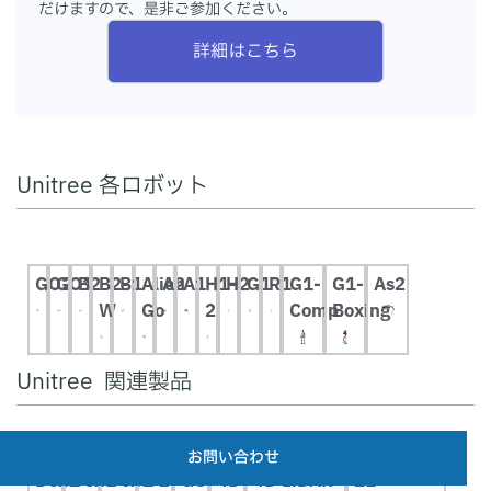
だけますので、是非ご参加ください。
詳細はこちら
Unitree 各ロボット
GO2
GO1
B2
B2-
B1
Alien
A2
A1
H1-
H2
G1
R1
G1-
G1-
As2
W
Go
2
Comp
Boxing
Unitree 関連製品
お問い合わせ
Dex1-
Dex3-
Dex5-
D1-
GO
4D
4D LiDAR
Z1