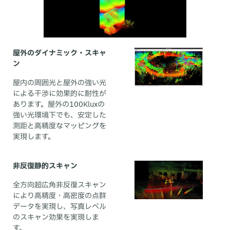
屋外のダイナミック・スキャ
ン
屋内の周囲光と屋外の強い光
による干渉に効果的に耐性が
あります。屋外の100Kluxの
強い光環境下でも、安定した
測距と高精度なマッピングを
実現します。
非反復静的スキャン
全方向超広角非反復スキャン
により高精度・高密度の点群
データを実現し、写真レベル
のスキャン効果を実現しま
す。