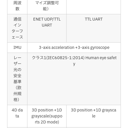
周波
マイズ調整可
数
能）
通信
ENET UDP/TTL
TTL UART
イン
UART
ターフ
ェース
IMU
3-axis acceleration +3-axis gyroscope
レー
クラス1(IEC60825-1:2014) Human eye safet
ザー
y
光の
安全
基準
（欧
州規
格）
4D da
3D position +1D
3D position +1D graysca
ta
grayscale(suppo
le
rts 2D mode)