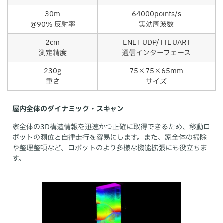
30m
64000points/s
@90% 反射率
実効周波数
2cm
ENET UDP/TTL UART
測定精度
通信インターフェース
230g
75×75×65mm
重さ
サイズ
屋内全体のダイナミック・スキャン
家全体の3D構造情報を迅速かつ正確に取得できるため、移動ロ
ボットの測位と自律走行を容易にします。また、家全体の掃除
や整理整頓など、ロボットのより多様な機能拡張にも役立ちま
す。