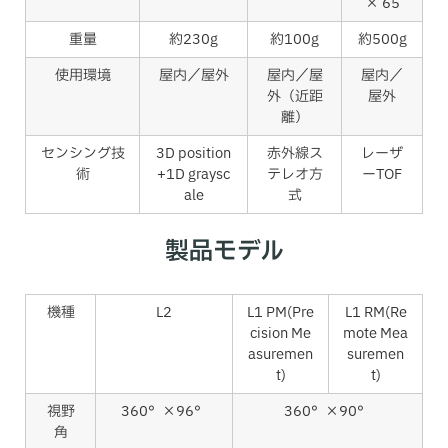
× 65
重量
約230g
約100g
約500g
使用環境
屋内／屋外
屋内／屋
屋内／
外（近距
屋外
離）
センシング技
3D position
赤外線ス
レーザ
術
+1D graysc
テレオ方
ーTOF
ale
式
製品モデル
機種
L2
L1 PM(Pre
L1 RM(Re
cision Me
mote Mea
asuremen
suremen
t)
t)
視野
360°×96°
360°×90°
角