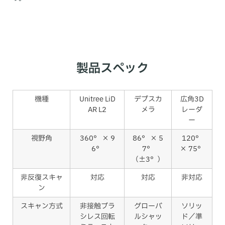
製品スペック
機種
Unitree LiD
デプスカ
広角3D
AR L2
メラ
レーダ
ー
視野角
360° × 9
86° × 5
120°
6°
7°
× 75°
（±3°）
非反復スキャ
対応
対応
非対応
ン
スキャン方式
非接触ブラ
グローバ
ソリッ
シレス回転
ルシャッ
ド／準