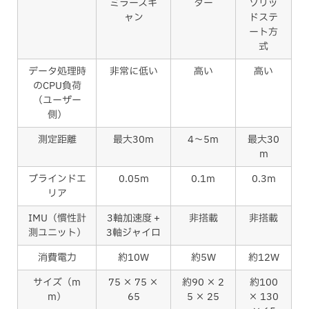
ミラースキ
ター
ソリッ
ャン
ドステ
ート方
式
データ処理時
非常に低い
高い
高い
のCPU負荷
（ユーザー
側）
測定距離
最大30m
4〜5m
最大30
m
ブラインドエ
0.05m
0.1m
0.3m
リア
IMU（慣性計
3軸加速度 +
非搭載
非搭載
測ユニット）
3軸ジャイロ
消費電力
約10W
約5W
約12W
サイズ（m
75 × 75 ×
約90 × 2
約100
m）
65
5 × 25
× 130