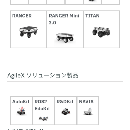
RANGER
RANGER Mini
TITAN
3.0
AgileX ソリューション製品
AutoKit
ROS2
R&DKit
NAVIS
EduKit