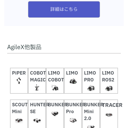
詳細はこちら
AgileX他製品
PiPER
COBOT
LIMO
LIMO
LIMO
LIMO
MAGIC
COBOT
PRO
ROS2
SCOUT
HUNTER
BUNKER
BUNKER
BUNKER
TRACER
Mini
SE
Pro
Mini
2.0